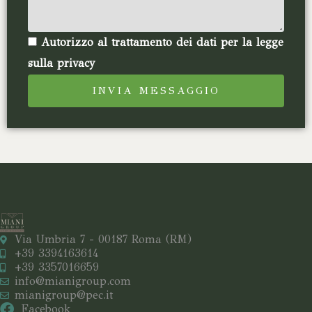
Autorizzo al trattamento dei dati per la legge
sulla privacy
INVIA MESSAGGIO
Via Umbria 7 - 00187 Roma (RM)
+39 3394163614
+39 3357016659
info@mianigroup.com
mianigroup@pec.it
Facebook