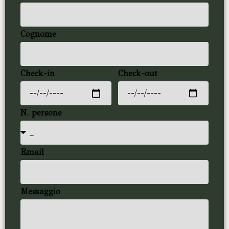
Cognome
Check-in
Check-out
N. persone
Email
Messaggio