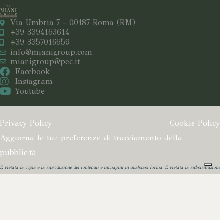
Via Umbria 7 - 00187 Roma (RM)
+39 3394163614
+39 3357016659
info@mianigroup.com
mianigroup@pec.it
Facebook
Instagram
Youtube
Privacy Policy
Cookie Policy
Aggiorna le tue preferenze di tracciamento della
pubblicità
È vietata la copia e la riproduzione dei contenuti e immagini in qualsiasi forma.
È vietata la redistribuzione
e la pubblicazione dei contenuti e immagini non autorizzata espressamente dall’autore.
Informativa sulla raccolta