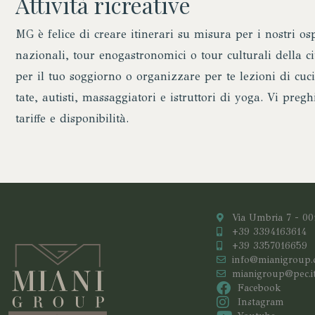
Attività ricreative
MG è felice di creare itinerari su misura per i nostri ospi
nazionali, tour enogastronomici o tour culturali della c
per il tuo soggiorno o organizzare per te lezioni di cuc
tate, autisti, massaggiatori e istruttori di yoga. Vi pre
tariffe e disponibilità.
Via Umbria 7 - 0
+39 3394163614
+39 3357016659
info@mianigroup
mianigroup@pec.i
Facebook
Instagram