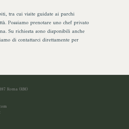
ti, tra cui visite guidate ai parchi
ittà. Possiamo prenotare uno chef privato
ina. Su richiesta sono disponibili anche
ghiamo di contattarci direttamente per
0187 Roma (RM)
.com
t