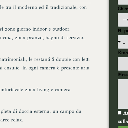
tile tra il moderno ed il tradizionale, con
Chec
si zone giorno indoor e outdoor.
N. p
ucina, zona pranzo, bagno di servizio,
Ema
atrimoniali, le restanti 2 doppie con letti
ni ensuite. In ogni camera è presente aria
Mess
onfortevole zona living e camera
mpleta di doccia esterna, un campo da
Au
aree relax.
sull