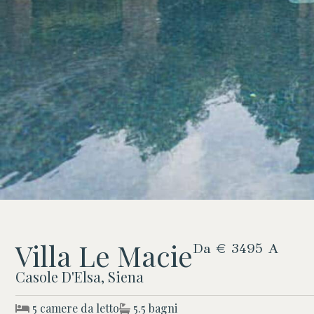
Villa Le Macie
Da € 3495 A
Casole D'Elsa, Siena
5 camere da letto
5.5 bagni