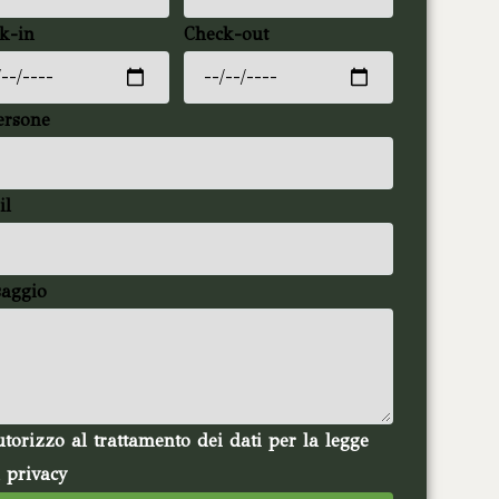
k-in
Check-out
ersone
il
aggio
torizzo al trattamento dei dati per la legge
a privacy