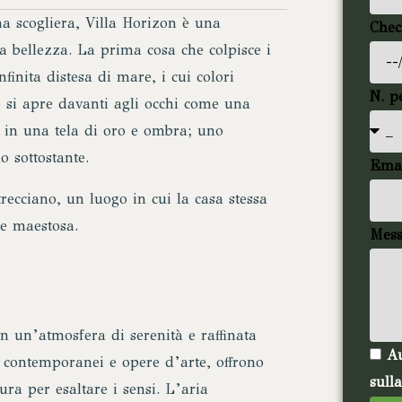
a scogliera, Villa Horizon è una
Chec
la bellezza. La prima cosa che colpisce i
finita distesa di mare, i cui colori
N. p
o si apre davanti agli occhi come una
ma in una tela di oro e ombra; uno
o sottostante.
Ema
recciano, un luogo in cui la casa stessa
e maestosa.
Mess
n un’atmosfera di serenità e raffinata
Au
i contemporanei e opere d’arte, offrono
sull
ura per esaltare i sensi. L’aria