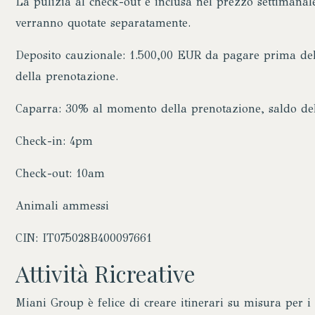
La pulizia al check-out è inclusa nel prezzo settimanale 
verranno quotate separatamente.
Deposito cauzionale: 1.500,00 EUR da pagare prima dell
della prenotazione.
Caparra: 30% al momento della prenotazione, saldo del
Check-in: 4pm
Check-out: 10am
Animali ammessi
CIN: IT075028B400097661
Attività Ricreative
Miani Group è felice di creare itinerari su misura per i p