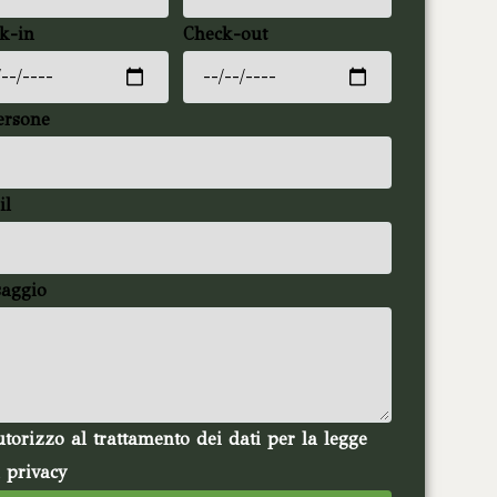
k-in
Check-out
ersone
il
aggio
torizzo al trattamento dei dati per la legge
a privacy