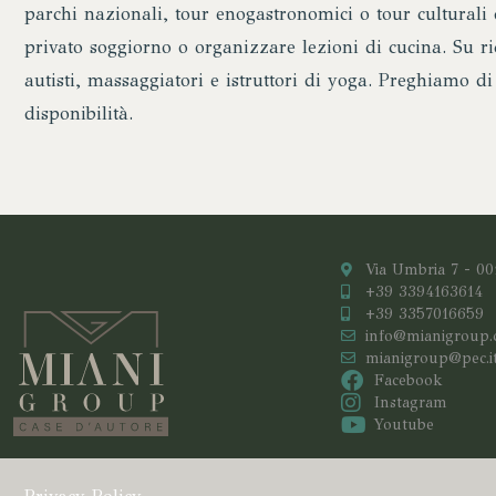
parchi nazionali, tour enogastronomici o tour culturali d
privato soggiorno o organizzare lezioni di cucina. Su ri
autisti, massaggiatori e istruttori di yoga. Preghiamo di 
disponibilità.
Via Umbria 7 - 0
+39 3394163614
+39 3357016659
info@mianigroup
mianigroup@pec.i
Facebook
Instagram
Youtube