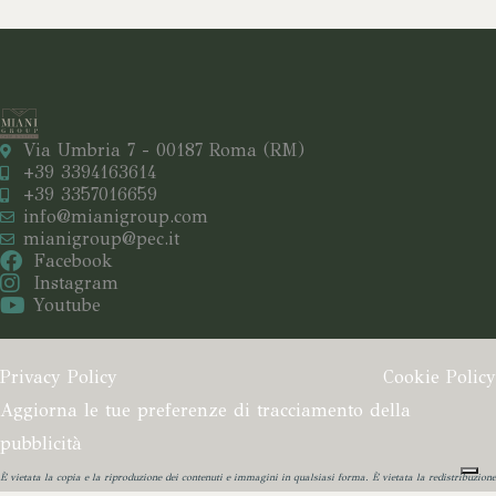
Via Umbria 7 - 00187 Roma (RM)
+39 3394163614
+39 3357016659
info@mianigroup.com
mianigroup@pec.it
Facebook
Instagram
Youtube
Privacy Policy
Cookie Policy
Aggiorna le tue preferenze di tracciamento della
pubblicità
È vietata la copia e la riproduzione dei contenuti e immagini in qualsiasi forma.
È vietata la redistribuzione