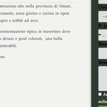
truzione sito nella provincia di Ostuni.
Chec
 ensuite, zona giorno e cucina in open
gno e soffitti ad arco.
N. p
vimentazione tipica in travertino dove
a divani e pouf colorati, una bella
Ema
nticabili.
se.
Mess
Au
sull