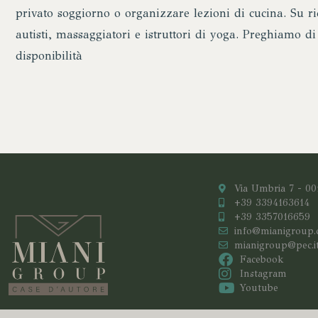
privato soggiorno o organizzare lezioni di cucina. Su ri
autisti, massaggiatori e istruttori di yoga. Preghiamo di 
disponibilità
Via Umbria 7 - 0
+39 3394163614
+39 3357016659
info@mianigroup
mianigroup@pec.i
Facebook
Instagram
Youtube