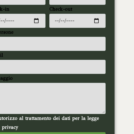
k-in
Check-out
ersone
il
aggio
torizzo al trattamento dei dati per la legge
a privacy